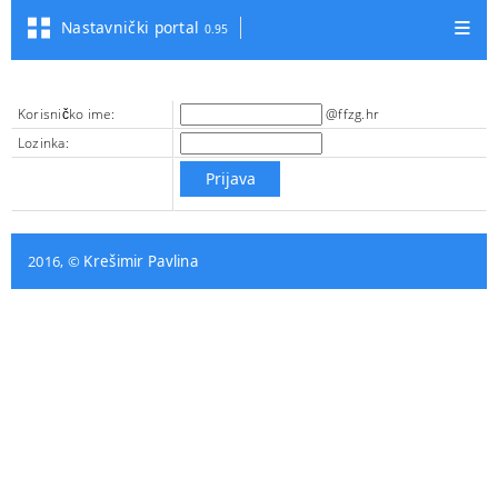
Nastavnički portal
0.95
Korisničko ime:
@ffzg.hr
Lozinka:
2016, ©
Krešimir Pavlina